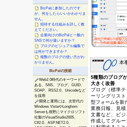
BizPalに参加したのです
が、何をしたらいいかわかりま
せん。
招待する仕組みを詳しく教
えてください。
企業向けのBizPalと一般の
SNSで何が違いますか？
ブログのビジュアル編集で
は何ができますか？
複数のブログの使い方がわ
本
かりません。
BizPalの技術
5種類のブログ
Web2.0時代のキーワードで
大きく改善
ある、SNS、ブログ、GUID、
ブログ（標準テ
SOAP、RSS2.0、Unicodeなど
ーリングリスト
を採用
開発と運用には、次世代の
型フォームを新
Windows VistaやLonghorn
業務日報、見積
Serverも視野にマイクロソフト
文書など、ビジ
社製のVisualStudio2005、
作成してグルー
C#2.0、ASP.NET2.0、