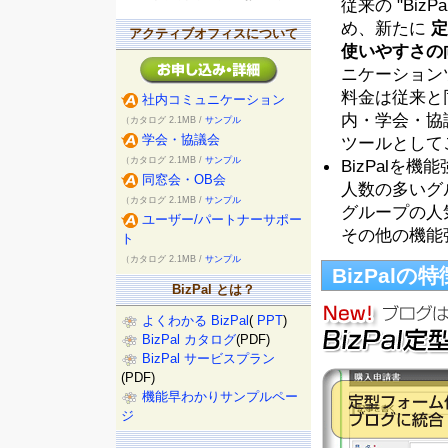
従来の "BizPa
め、新たに
定
アクティブオフィスについて
使いやすさの
ニケーション
料金は従来と
社内コミュニケーション
内・学会・協
（カタログ 2.1MB /
サンプル
学会・協議会
ツールとしてご
（カタログ 2.1MB /
サンプル
BizPal
同窓会・OB会
人数の多いグ
（カタログ 2.1MB /
サンプル
グループの人
ユーザー/パートナーサポー
その他の機能
ト
（カタログ 2.1MB /
サンプル
BizPalの特
BizPal とは？
よくわかる BizPal
(
PPT
)
BizPal カタログ
(PDF)
BizPal サービスプラン
(PDF)
機能早わかりサンプルペー
ジ