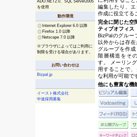
に利用すること
ADO.NET2.0、SQL Server2005
編集したり、エ
を使用
作成に役立てる
動作環境
完全に閉じた空間を
Internet Explorer 6.0 以降
ティブオフィス
Firefox 1.0 以降
BizPalのグ
Netscape 7.0 以降
以外からは存在
※ブラウザによってはご利用に
グループを作成
制限を受ける場合があります。
階層構造をそ
す。 メーリン
お問い合わせは
用することで、
Bizpal.jp
な利用が可能で
他にも豊富な機
イースト株式会社
中途採用募集